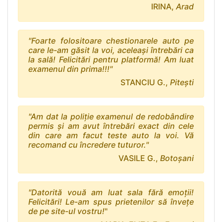
IRINA,
Arad
"Foarte folositoare chestionarele auto pe
care le-am găsit la voi, aceleaşi întrebări ca
la sală! Felicitări pentru platformă! Am luat
examenul din prima!!!"
STANCIU G.,
Piteşti
"Am dat la poliţie examenul de redobândire
permis şi am avut întrebări exact din cele
din care am facut teste auto la voi. Vă
recomand cu încredere tuturor."
VASILE G.,
Botoşani
"Datorită vouă am luat sala fără emoţii!
Felicitări! Le-am spus prietenilor să înveţe
de pe site-ul vostru!
"