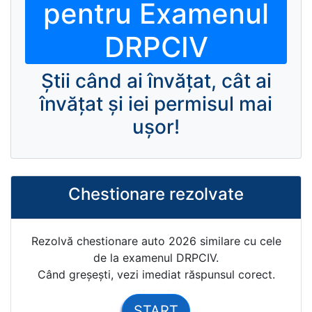
pentru Examenul
DRPCIV
Ştii când ai învăţat, cât ai
învăţat şi iei permisul mai
uşor!
Chestionare rezolvate
Rezolvă chestionare auto 2026 similare cu cele
de la examenul DRPCIV.
Când greșești, vezi imediat răspunsul corect.
START