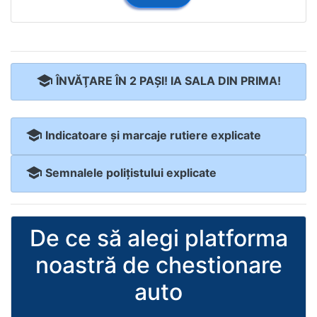
school
ÎNVĂŢARE ÎN 2 PAŞI! IA SALA DIN PRIMA!
school
Indicatoare şi marcaje rutiere explicate
school
Semnalele poliţistului explicate
De ce să alegi platforma
noastră de chestionare
auto