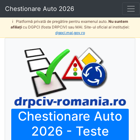
Chestionare Auto 2026
ℹ️
Platformă privată de pregătire pentru examenul auto.
Nu suntem
afiliați
cu DGPCI (fosta DRPCIV) sau MAI. Site-ul oficial al instituției:
dgpci.mai.gov.ro
Chestionare Auto
2026 - Teste