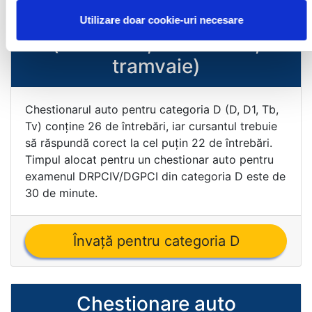
Categoria D
Utilizare doar cookie-uri necesare
(autobuze, troileibuze,
tramvaie)
Chestionarul auto pentru categoria D (D, D1, Tb,
Tv) conţine 26 de întrebări, iar cursantul trebuie
să răspundă corect la cel puţin 22 de întrebări.
Timpul alocat pentru un chestionar auto pentru
examenul DRPCIV/DGPCI din categoria D este de
30 de minute.
Învaţă pentru categoria D
Chestionare auto