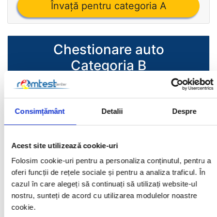
Învaţă pentru categoria A
Chestionare auto
Categoria B
(autoturisme)
Chestionarul auto pentru categoria B (B,B1)
Consimțământ
Detalii
Despre
conţine 26 de întrebări și cursantului îi sunt
permise maxim 4 întrebări greșite. Timpul alocat
Acest site utilizează cookie-uri
pentru un chestionar auto pentru examenul
DRPCIV/DGPCI din categoria B este de 30 de
Folosim cookie-uri pentru a personaliza conținutul, pentru a
minute.
oferi funcții de rețele sociale și pentru a analiza traficul. În
cazul în care alegeți să continuați să utilizați website-ul
nostru, sunteți de acord cu utilizarea modulelor noastre
Învaţă pentru categoria B
cookie.