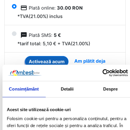
credit_card
Plată online:
30.00 RON
*TVA(21.00%) inclus
sms
Plată SMS:
5 €
*tarif total: 5,10 € + TVA(21.00%)
Am plătit deja
Activează acum
Silver
Consimțământ
Detalii
Despre
valabil 60 de zile
access_time
Acest site utilizează cookie-uri
Selectează metoda de plată
Folosim cookie-uri pentru a personaliza conținutul, pentru a
oferi funcții de rețele sociale și pentru a analiza traficul. În
credit_card
Plată online:
36.00 RON