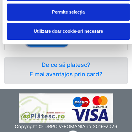
Permite selecția
sms
Plată SMS:
10 €
*tarif total: 10,10 € + TVA(21.00%)
Utilizare doar cookie-uri necesare
Am plătit deja
Activează acum
De ce să platesc?
E mai avantajos prin card?
Copyright © DRPCIV-ROMANIA.ro 2019-2026