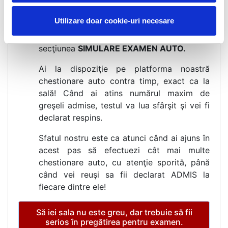
mediul de învăţare pe capitole cel puţin o
Utilizare doar cookie-uri necesare
dată, poţi trece la ultimul pas şi anume,
rezolvă chestionare auto DRPCIV din
secţiunea
SIMULARE EXAMEN AUTO.
Ai la dispoziţie pe platforma noastră
chestionare auto contra timp, exact ca la
sală! Când ai atins numărul maxim de
greşeli admise, testul va lua sfârşit şi vei fi
declarat respins.
Sfatul nostru este ca atunci când ai ajuns în
acest pas să efectuezi cât mai multe
chestionare auto, cu atenţie sporită, până
când vei reuşi sa fii declarat ADMIS la
fiecare dintre ele!
Să iei sala nu este greu, dar trebuie să fii
serios în pregătirea pentru examen.