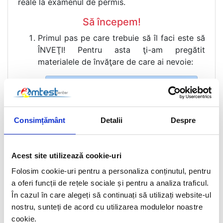
reale la examenul de permis.
Să începem!
Primul pas pe care trebuie să îl faci este să
ÎNVEŢI! Pentru asta ţi-am pregătit
materialele de învăţare de care ai nevoie:
school
Codul rutier actualizat
school
Regulamentul rutier actualizat
Consimțământ
Detalii
Despre
school
Indicatoare şi marcaje rutiere
explicate
Acest site utilizează cookie-uri
Folosim cookie-uri pentru a personaliza conținutul, pentru
school
Semnalele poliţistului
a oferi funcții de rețele sociale și pentru a analiza traficul.
explicate
În cazul în care alegeți să continuați să utilizați website-ul
nostru, sunteți de acord cu utilizarea modulelor noastre
school
Curs de prim ajutor
cookie.