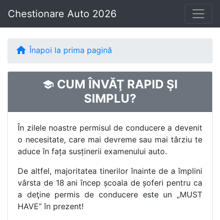
Chestionare Auto 2026
home
Înapoi la prima pagină
CUM ÎNVĂŢ RAPID ŞI
school
SIMPLU?
În zilele noastre permisul de conducere a devenit
o necesitate, care mai devreme sau mai târziu te
aduce în fața susținerii examenului auto.
De altfel, majoritatea tinerilor înainte de a împlini
vârsta de 18 ani încep școala de șoferi pentru ca
a deţine permis de conducere este un „MUST
HAVE” în prezent!