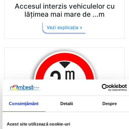
Accesul interzis vehiculelor cu
lăţimea mai mare de ...m
Vezi explicaţia »
Consimțământ
Detalii
Despre
Acest site utilizează cookie-uri
Accesul interzis vehiculelor cu