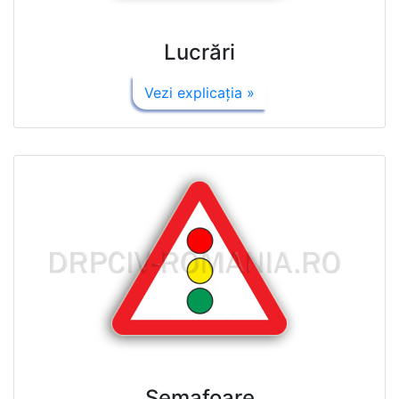
Lucrări
Vezi explicaţia »
Semafoare