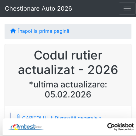
Chestionare Auto 2026
home
Înapoi la prima pagină
Codul rutier
actualizat - 2026
*ultima actualizare:
05.02.2026
attach_file
CAPITOLUL I: Dispoziții generale »
attach_file
CAPITOLUL II: Vehiculele »