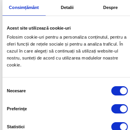
attach_file
CAPITOLUL III: Conducătorii de vehicule »
Consimțământ
Detalii
Despre
attach_file
CAPITOLUL IV: Semnalizarea rutieră »
Acest site utilizează cookie-uri
attach_file
CAPITOLUL V: Reguli de circulație»
Folosim cookie-uri pentru a personaliza conținutul, pentru a
attach_file
CAPITOLUL VI: Infracţiuni şi pedepse »
oferi funcții de rețele sociale și pentru a analiza traficul. În
cazul în care alegeți să continuați să utilizați website-ul
attach_file
CAPITOLUL VII: Răspunderea
nostru, sunteți de acord cu utilizarea modulelor noastre
contravenţională »
cookie.
attach_file
CAPITOLUL VIII: Căi de atac împotriva
procesului-verbal de constatare a
Selecția
contravenţiei »
Necesare
consimțământului
attach_file
CAPITOLUL IX: Atribuţii ale unor ministere
şi ale altor autorităţi ale administraţiei publice
Preferinţe
»
attach_file
CAPITOLUL X: Dispoziţii finale »
Statistici